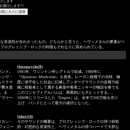
けします
お届けします!!!
胆な音楽性が合わさったもの。どちらかと言うと、ヘヴィメタルの要素がベ
、プログレッシブ・ロックの特徴もそれなりに収められている。
Queensryche(8)
バンド。
1981年、ワシントン州シアトルで結成。1988年に
ッシヴ・
『Operation: Mindcrime』を発表。レーガン政権下の当時、極
るドラマ
度に保守化した社会に幻滅しアンダーグラウンドの反権力組
が響き渡
織に暗殺者として属する麻薬中毒者ニッキーの物語を奏でる
る。ま
このコンセプトアルバムは、商業的にも大ヒットする。。
イヴァー
1990年にリリースした『Empire』は、全米で300万枚を売り
上げ、バンドにとって最大の成功となった。
Other(10)
リカン・
そのサウンドの概要は、プログレッシブ・ロックの持つ前衛
フォニー
的・幻想的な音楽性と、ヘヴィメタルの持つハードで大胆な