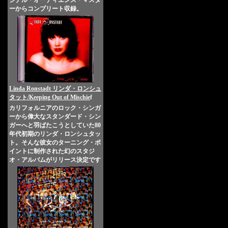
ジナル・オーディエンス・マスタ
ーからコンプリート収録。
Linda Ronstadt リンダ・ロンシュ
タット/Keeping Out of Mischie
f
カリフォルニアのロック・シンガ
ーから偉大なスタンダード・シン
ガーへと羽ばたこうとしていた80
年代初期のリンダ・ロンシュタッ
ト。そんな彼女のターニング・ポ
イントに制作された幻のスタジ
オ・アルバムがリリース決定です