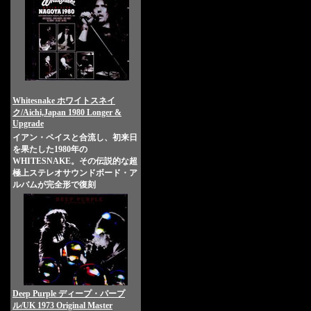
Whitesnake ホワイトスネイ
ク/Aichi,Japan 1980 Longer &
Upgrade
イアン・ペイスと合流し、初来日
を果たした1980年の
WHITESNAKE。その伝説的な超
極上ステレオサウンドボード・ア
ルバムが完全形で復刻
Deep Purple ディープ・パープ
ル/UK 1973 Original Master