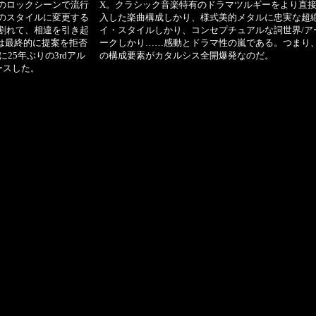
のロックシーンで流行
X。クラシック音楽特有のドラマツルギーをより直
のスタイルに変更する
入した楽曲構成しかり、様式美的メタルに忠実な超
割れて、相違を引き起
イ・スタイルしかり、コンセプチュアルな詞世界/ア
)側は最終的に提案を拒否
ークしかり……感動とドラマ性の嵐である。つまり
25年ぶりの3rdアル
の構成要素がカタルシス全開爆発なのだ。
リリースした。