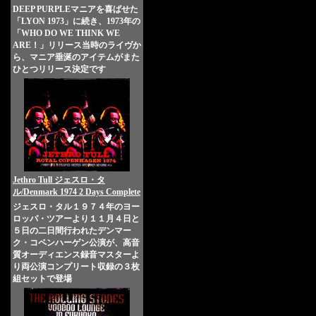
DEEP PURPLEマニアを喜ばせた
「LYON 1973」に続き、1973年の
「WHO DO WE THINK WE
ARE！」リリース当時のライヴか
ら、マニア垂涎のアイテムがまた
ひとつリリース決定です
Jethro Tull ジェスロ・タ
ル/Denmark 1974 2 Days Complete
ジェスロ・タル１９７４年のヨー
ロッパ・ツアーより１１月４日と
５日の二日間行われたデンマー
ク・コペンハーゲン公演が、高音
質オーディエンス録音マスターよ
り両公演コンプリート収録の３枚
組セットで登場