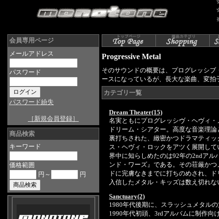
会員専用ページ
メールアドレス
Progressive Metal
そのサウンドの概要は、プログレッシブ
パスワード
ースになっているが、長大な楽曲、変拍
カテゴリ一覧
パスワード紛失
Dream Theater(15)
［新規会員登録］
名実ともにプログレッシヴ・ヘヴィ・
ドリーム・シアター。高度な音楽理論
商品検索
裏打ちされた、緻密かつドラマティッ
キーワード
ス・ヘヴィ・ロックをアツく展開して
界中に知らしめたのは92年の2ndア
ンド・ワーズ』である。その荘厳かつ
価格範囲
ドに完膚なきまでに打ちのめされ、ド
円～
円
入信したメタル・キッズは数え切れな
Sanctuary(2)
1980年代後期に、スラッシュメタル
1990年代初頭、3rdアルバムに制作