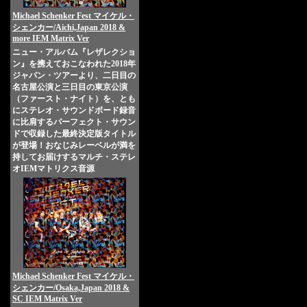
Michael Schenker Fest マイケル・
シェンカー/Aichi,Japan 2018 &
more IEM Matrix Ver
ニュー・アルバム『レザレクショ
ン』を携えておこなわれた2018年
ジャパン・ツアーより、二日目の
名古屋公演と三日目の東京公演
（ファースト・ナイト）を、とも
にステレオ・サウンドボード録音
に比肩するパーフェクト・サウン
ドで収録した最終決定版タイトル
が登場！おなじみレーベルが満を
持してお届けするマルチ・ステレ
オIEMマトリクス音源
Michael Schenker Fest マイケル・
シェンカー/Osaka,Japan 2018 &
SC IEM Matrix Ver