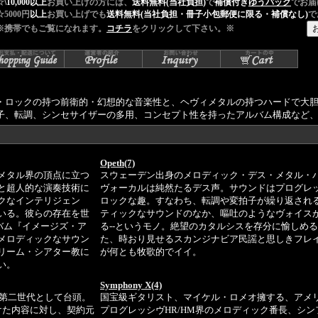
☆
\10,000以上
お買い上げの方には、
送料無料(当社負担)
で
補償付き
ゆうパック
でお届
☆5000円
以上
お買い上げでも
送料無料(当社負担・冊子小包郵便に限る・補償なし)
で
※携帯でもご覧になれます。
コチラ
をクリックして下さい。※
・ロックの持つ前衛的・幻想的な音楽性と、ヘヴィメタルの持つハードで大
子、転調、シンセサイザーの多用、コンセプト性を持ったアルバム構成など
Opeth(7)
メタル界の頂点に立つ
スウェーデン出身のメロディック・デス・メタル・
と超人的な演奏技術に
ヴォーカルは純然たるデス声。サウンドはプログレ
クなインテリジェン
ロックな趣。すなわち、転調や変拍子が繰り返され
いる。彼らの存在を世
ティックなサウンドのなか、嘔吐のようなヴォイス
ルバム『イメージズ・ア
る--というモノ。絶望のカタルシスを存分に愉しめ
メロディックなサウン
た、時おり見せるスカンジナビア民謡と思しきフレ
リーム・シアター教に
が何とも牧歌的でイイ。
い。
Symphony X(4)
の第二世代として台頭。
国宝級ギタリスト、マイケル・ロメオ擁する、アメ
向けた内容に対し、契約元
プログレッシヴHR/HM界のメロディック番長、シン