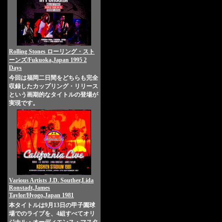
Rolling Stones ローリング・スト
ーンズ/Fukuoka,Japan 1995 2
Days
今回は福岡二日間をどちらも完全
収録したカップリング・リリース
という画期的なタイトルの登場が
実現です。
Various Artists J.D. Souther,Lida
Ronstadt,James
Taylor/Hyogo,Japan 1981
本タイトルは9月13日の甲子園球
場でのライブを、4組すべてオリ