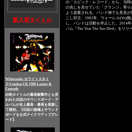
の「エピック・レコード」から、当時
の兆しを見せていた「グランジ」寄り
よう提案される。バンド側でも意見が
こし対立。1992年、ウォーレル(Vo
新入荷タイトル
し、バンドは活動を停止した。2014年に
バム『The Year The Sun Died』を
Whitesnake ホワイトスネイ
ク/London,UK 1980 Longer &
Upgrade
白蛇タイトルの最高衝撃作とも言
われた伝説のサウンドボード・ア
ルバムが史上最高・最長を更新し
て復刻。【伝説の超極上サウンド
ボードを公式テイクでアップグレ
ード】