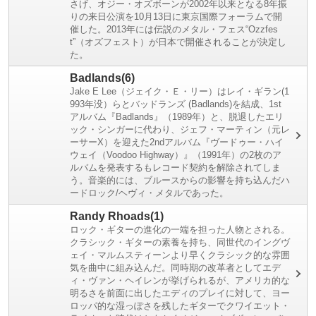
さげ、オジー・オズボーンが2002年以来となる8年振
りの来日公演を10月13日に東京国際フォーラムで開
催した。2013年には伝説のメタル・フェス“Ozzfes
t”（オズフェスト）が日本で開催されることが決定し
た。
Badlands(6)
Jake E Lee（ジェイク・Ｅ・リー）はレイ・ギラン(1
993年没）らとバッドランズ (Badlands)を結成、1st
アルバム『Badlands』（1989年）と、脱退したエリ
ック・シンガーに代わり、ジェフ・マーティン（元レ
ーサーX）を迎えた2ndアルバム『ヴードゥー・ハイ
ウェイ（Voodoo Highway）』（1991年）の2枚のア
ルバムを発表するもレコード契約を解除されてしま
う。音楽的には、ブルースからの影響を持ち込んだハ
ードロック/ヘヴィ・メタルであった。
Randy Rhoads(1)
ロック・ギターの進化の一端を担った人物とされる。
クラシック・ギターの素養を持ち、同世代のイングヴ
ェイ・マルムスティーンより早くクラシック的な雰囲
気を曲中に組み込んだ。同時期の改革者としてエデ
ィ・ヴァン・ヘイレンが挙げられるが、アメリカ的な
明るさを前面に出したエディのプレイに対して、ヨー
ロッパ的な湿っぽさを残したギターでクワイエット・