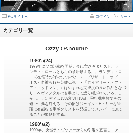
PCサイトへ
ログイン
カート
カテゴリ一覧
Ozzy Osbourne
1980's(24)
1979年にソロ活動を開始。今は亡きギタリスト、ラ
ンディ・ローズともこの頃活動する。。ランディ・ロ
ーズ在籍時の2作のアルバム （「ブリザード・オブ・
オズ～血塗られた英雄伝説」・「ダイアリー・オブ・
ア・マッドマン」）はいずれも完成度の高い作品とな
り、ヘヴィメタルの名盤として語り継がれている。し
かし、ランディは1982年3月19日、飛行機事故でその
短い生涯を終える。その後はジェイク・E・リーを筆
頭に有能な若手ギタリストを発掘してメンバーに加え
ることが慣例化する。
1990's(2)
1990年、突然ライヴツアーからの引退を宣言し、ア