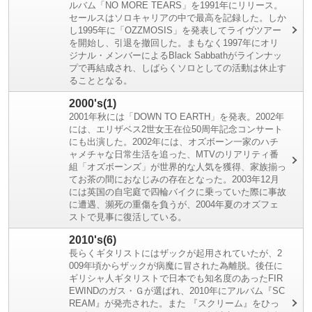
ルバム「NO MORE TEARS」を1991年にリリース。
セールスはソロキャリアの中で最高を記録した。しか
し1995年に「OZZMOSIS」を発表してライヴツアー
を開始し、引退を撤回した。まもなく1997年にオリ
ジナル・メンバーによるBlack Sabbathがラインナッ
プで再結成され、しばらくソロとしての活動は休止す
ることとなる。
2000's(1)
2001年秋には「DOWN TO EARTH」を発表。2002年
には、エリザベス2世女王在位50周年記念コンサート
にも出演した。2002年には、オズボーン一家のハチ
ャメチャな日常生活を追った、MTVのリアリティ番
組「オズボーンズ」が世界的な人気を獲得、家族揃っ
てお茶の間におなじみの存在となった。2003年12月
には英国の自宅庭で四輪バイクに乗っていた際に事故
に遭遇、瀕死の重傷を負うが、2004年夏のオズフェ
ストで見事に復活している。
2010's(6)
長らくギタリストにはザックが起用されていたが、2
009年頃からザックが病魔に冒された為離脱。後任に
ギリシャ人ギタリストで日本でも知名度のあったFIR
EWINDのガス・Ｇが選ばれ、2010年にアルバム『SC
REAM』が発売された。また 『スクリーム』をひっ