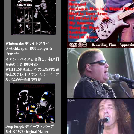
Whitesnake ホワイトスネイ
ク/Aichi,Japan 1980 Longer &
Upgrade
イアン・ペイスと合流し、初来日
を果たした1980年の
WHITESNAKE。その伝説的な超
極上ステレオサウンドボード・ア
ルバムが完全形で復刻
Deep Purple ディープ・パープ
ル/UK 1973 Original Master