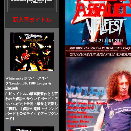
新入荷タイトル
Whitesnake ホワイトスネイ
ク/London,UK 1980 Longer &
Upgrade
白蛇タイトルの最高衝撃作とも言
われた伝説のサウンドボード・ア
ルバムが史上最高・最長を更新し
て復刻。【伝説の超極上サウンド
ボードを公式テイクでアップグレ
ード】