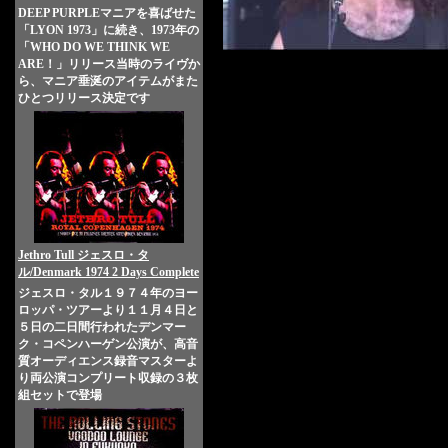
DEEP PURPLEマニアを喜ばせた
「LYON 1973」に続き、1973年の
「WHO DO WE THINK WE
ARE！」リリース当時のライヴか
ら、マニア垂涎のアイテムがまた
ひとつリリース決定です
Jethro Tull ジェスロ・タ
ル/Denmark 1974 2 Days Complete
ジェスロ・タル１９７４年のヨー
ロッパ・ツアーより１１月４日と
５日の二日間行われたデンマー
ク・コペンハーゲン公演が、高音
質オーディエンス録音マスターよ
り両公演コンプリート収録の３枚
組セットで登場