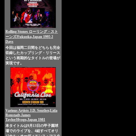
Rolling Stones ローリング・スト
ーンズ/Fukuoka,Japan 1995 2
Days
今回は福岡二日間をどちらも完全
収録したカップリング・リリース
という画期的なタイトルの登場が
実現です。
Various Artists J.D. Souther,Lida
Ronstadt,James
Taylor/Hyogo,Japan 1981
本タイトルは9月13日の甲子園球
場でのライブを、4組すべてオリ