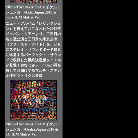
Michael Schenker Fest マイケル・
シェンカー/Aichi,Japan 2018 &
more IEM Matrix Ver
ニュー・アルバム『レザレクショ
ン』を携えておこなわれた2018年
ジャパン・ツアーより、二日目の
名古屋公演と三日目の東京公演
（ファースト・ナイト）を、とも
にステレオ・サウンドボード録音
に比肩するパーフェクト・サウン
ドで収録した最終決定版タイトル
が登場！おなじみレーベルが満を
持してお届けするマルチ・ステレ
オIEMマトリクス音源
Michael Schenker Fest マイケル・
シェンカー/Osaka,Japan 2018 &
SC IEM Matrix Ver