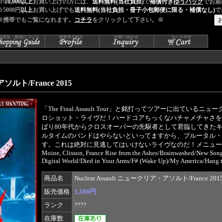
☆
\10,000以上
お買い上げの方には、
送料無料(当社負担)
で
補償付き
ゆうパック
でお届
☆5000円
以上
お買い上げでも
送料無料(当社負担・冊子小包郵便に限る・補償なし)
で
※携帯でもご覧になれます。
コチラ
をクリックして下さい。※
アソルト/France 2015
「The Final Assault Tour」と銘打ってツアーに
ロショット・ライヴだ！ハードコアちっくなハチャメチャさを
ぱり80年代からクロスオーバーの先駆者として君臨してきた
ルタイムのバンドはやらないといってますから、ブルータル・
す。これは絶対に見逃してはいけないライヴなのだ！メニューチャプター仕様
Moine, Clisson, France Rise from the Ashes/Brainwashed/New Son
Digital World/Died in Your Arms/F# (Wake Up)/My America/Hang th
商品名
Nuclear Assault ニュークリア・アソルト/France 201
販売価格
1,580円
ランク
????
在庫数