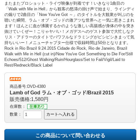
またまたプロショット・ライヴ映像が到着です！いきなり1曲目の
「Walk with Me in Hell」から観客の怒濤の掛け声で始まり、ラインディ
の煽りで2曲目の「Now You've Got ～」のタイトルを大観衆が叫ぶのを
聴いた瞬間、ラム・オブ・ゴッドの激アツな世界へと一気に惹きこまれ
ます！ほんとに血が沸騰するかのような激しい高揚感が身体の中を突き
抜けていくぜー！こりゃヤバい！メガデスへのゲスト参加で大忙しなク
リス・アドラーのタイトでパワフルなドラミングがビシビシきまって気
持ちいいー！メニューチャプター仕様で収録時間は50分となります。
Rock in Rio Brazil 9.24.2015 Cidade do Rock, Rio de Janeiro, Brazil
Walk with Me in Hell (cut in)/Now You've Got Something to Die For/Still
Echoes/512/Ghost Walking/Ruin/Hourglass/Set to Fail/Vigil/Laid to
Rest/Redneck/Black Label
商品番号:DVD-4380
Lamb of God ラム・オブ・ゴッド/Brazil 2015
販売価格:1,580円
在庫数：
数量：
カートへ入れる
この商品について問い合わせる