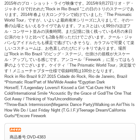
2015年のプロ・ショット・ライヴ映像です。2015年9月27日リオ・デ・
ジャネイロで行われた”Rock in Rio Brazil ”この日のトリのステージであ
ります。2014年春より大ロングランで続けていました「The Prismatic
World Tour」ですが、いよいよ最終南米シリーズに入りまして、その一
番の山場ともいえるライヴであります。フェスとはいえ99分のほぼフ
ル・コンサート並みの演奏時間。まだ記憶に強く残っている4月の来日
公演のセトリと比べても2曲を削っただけでございます。クール・ジャ
パンなアイドルたちも裸足で逃げていきそうな、カラフルで可愛くて楽
しいコスチュームは、お色直しのたびにドッキリであります。場所
は”Rock in Rio Brazil ”のビッグ・ステージ。仕掛けの規模が大スケー
ル・アップしている感じです。アンコール「Firework 」に至ってはもう
夢のようでございます。ケイティ「The Prismatic World Tour」決定版で
す！メニューチャプター仕様で収録時間は100分となります。
Rock in Rio Brazil 9.27.2015 Cidade do Rock, Rio de Janeiro, Brazil
*Prismatic Roar/Part of Me/Wide Awake *Egyptian Dark
Horse/E.T./Legendary Lovers/I Kissed a Girl *Cat-Oure Hot N
Cold/International Smile *Acoustic By the Grace of God/The One That
Got Away / Thinking of You/Unconditionally
*Throw-Back Intermission(Megamix Dance Party)/Walking on Air/This Is
How We Do / Last Friday Night (T.G.I.F.)/Teenage Dream/California
Gurls/*Encore Firework
商品番号:DVD-4383