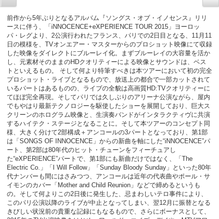
前作から5年ぶりとなるアルバム『ソングス・オブ・イノセンス』リリ
ースに伴う、「iNNOCENCE+eXPERIENCE TOUR 2015」ヨーロッ
パ・レグより、2公演行われたフランス、パリでの2日目となる、11月11
日の模様を、TVオンエアー・マスターからのプロショット映像にて収録
した映像をダイレクトにブルーレイ化。まずブルーレイの大容量を活か
し、元素材そのままのHDクオリティーによる映像とサウンドは、ベス
トといえるもの。 そして何より特筆すべきは本ツアーにおいて初の完全
プロショット・ライブとなるもので、放送上の都合で一部カットされて
いるパートはあるものの、ライブの全貌は高画質HD:TVクオリティーに
てほぼ完全再現。そしてパリでは久しぶりのアリーナ公演ながら、屋内
でもやはり最新テクノロジーを駆使したショーを展開しており、巨大ス
クリーンのホログラム映像と、生演奏バンドがインタラクティヴに共演
するハイテク・ステージとなることに。そして本ツアーのコンセプト同
様、大きく分けて2部構成＋アンコールの3パートとなっており、第1部
は「SONGS OF INNOCENCE」からの新曲を軸にした“iNNOCENCE”パ
ート、第2部は80年代のヒット・チューンをフィーチュアし
た“eXPERIENCE”パートで、第1部にも新曲だけではなく、「The
Electric Co.」「I Will Follow」「Sunday Bloody Sunday」といった80年
代ナンバーも間にはさみつつ、アンコールは近年の代表曲やポール・サ
イモンのカバー「Mother and Child Reunion」などで締めるというも
の。そして何よりこの2日後に発生した、忌まわしいテロ事件により、
このパリ公演以降のライブが中止となってしまい、翌12月に振替となる
きびしい状況前の貴重な記録にもなるもので、さらにボーナスとして、