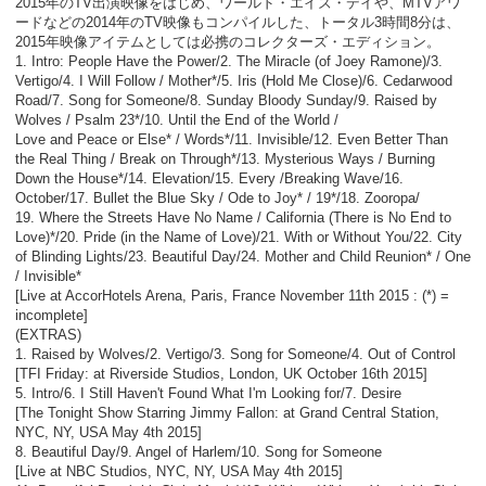
2015年のTV出演映像をはじめ、ワールド・エイズ・デイや、MTVアワ
ードなどの2014年のTV映像もコンパイルした、トータル3時間8分は、
2015年映像アイテムとしては必携のコレクターズ・エディション。
1. Intro: People Have the Power/2. The Miracle (of Joey Ramone)/3.
Vertigo/4. I Will Follow / Mother*/5. Iris (Hold Me Close)/6. Cedarwood
Road/7. Song for Someone/8. Sunday Bloody Sunday/9. Raised by
Wolves / Psalm 23*/10. Until the End of the World /
Love and Peace or Else* / Words*/11. Invisible/12. Even Better Than
the Real Thing / Break on Through*/13. Mysterious Ways / Burning
Down the House*/14. Elevation/15. Every /Breaking Wave/16.
October/17. Bullet the Blue Sky / Ode to Joy* / 19*/18. Zooropa/
19. Where the Streets Have No Name / California (There is No End to
Love)*/20. Pride (in the Name of Love)/21. With or Without You/22. City
of Blinding Lights/23. Beautiful Day/24. Mother and Child Reunion* / One
/ Invisible*
[Live at AccorHotels Arena, Paris, France November 11th 2015 : (*) =
incomplete]
(EXTRAS)
1. Raised by Wolves/2. Vertigo/3. Song for Someone/4. Out of Control
[TFI Friday: at Riverside Studios, London, UK October 16th 2015]
5. Intro/6. I Still Haven't Found What I'm Looking for/7. Desire
[The Tonight Show Starring Jimmy Fallon: at Grand Central Station,
NYC, NY, USA May 4th 2015]
8. Beautiful Day/9. Angel of Harlem/10. Song for Someone
[Live at NBC Studios, NYC, NY, USA May 4th 2015]