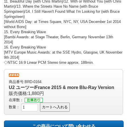
11. Beautiful Day (with Chris Martin)/12. With or Without You (with Chris
Martin)/13. Where the Streets Have No Name (with Bruce
Springsteen)/14. I Still Haven't Found What I'm Looking for (with Bruce
Springsteen)
[World AIDS Day: at Times Square, NYC, NY, USA December 1st 2014
without Bono]
15. Every Breaking Wave
[Bambi Awards: at Stage Theater, Berlin, Germany November 13th
2014]
16. Every Breaking Wave
[MTV Europe Music Awards: at the SSE Hydro, Glasgow, UK November
9th 2014]
◇NTSC 16:9 Linear PCM Stereo time approx. 188min.
商品番号:BRD-0164
U2 ユーツー/France 2015 & more Blu-Ray Version
販売価格:1,880円
在庫数：
数量：
カートへ入れる
この商品について問い合わせる